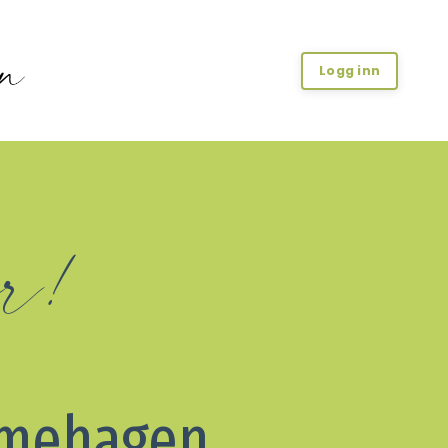
Logg inn
r!
mmehagen