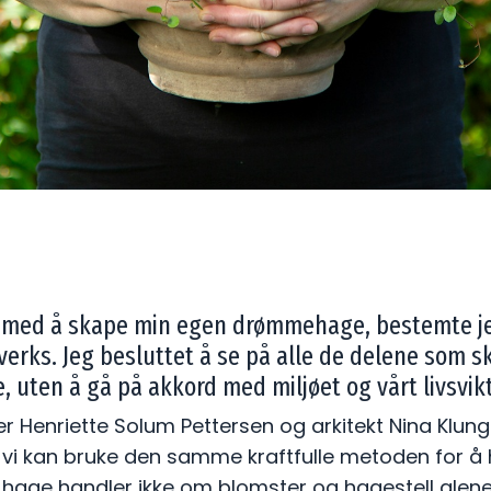
tt med å skape min egen drømmehage, bestemte j
 verks. Jeg besluttet å se på alle de delene som s
 uten å gå på akkord med miljøet og vårt livsvik
enriette Solum Pettersen og arkitekt Nina Klungsøy
 vi kan bruke den samme kraftfulle metoden for å 
hage handler ikke om blomster og hagestell alene,