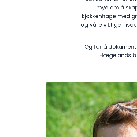
mye om å skape
kjøkkenhage med grø
og våre viktige inse
Og for å dokumenter
Hægelands bild