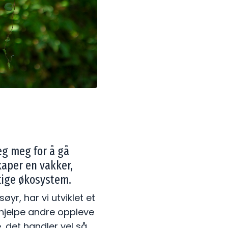
eg meg for å gå
kaper en vakker,
tige økosystem.
r, har vi utviklet et
hjelpe andre oppleve
 det handler vel så