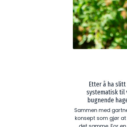
Etter å ha sli
systematisk til
bugnende hage,
Sammen med gartner H
konsept som gjør at
det samme. For en 