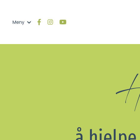
Meny
H
å hjelp