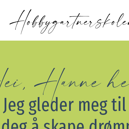
ei, Hanne he
Jeg gleder meg til
e deg å skape drø