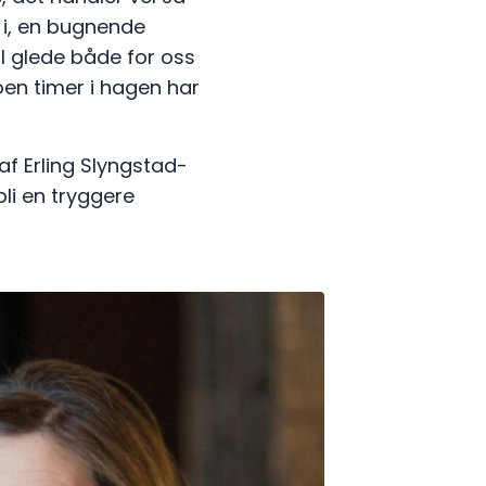
 i, en bugnende
l glede både for oss
oen timer i hagen har
af Erling Slyngstad-
bli en tryggere