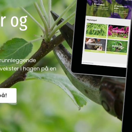
r og
grunnleggende
 vekster i hagen på en
på!