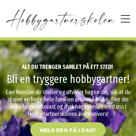
ALT DU TRENGER SAMLET PÅ
ETT STED
!
Bli en tryggere hobbygartner!
Lær hvordan du steller og utvikler hagen din, slik at du
skaper en hage hele familien ønsker å bruke. Finn din
indre hageentusiast og dyrk hagegleden med oss i
Hobbygartnerskolens Hageunivers!
MELD DEG PÅ I DAG!