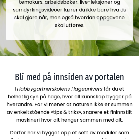
temakurs, arbeidsbøker, live-leksjoner og
samdyrkingsvideoer lærer du ikke bare hva du
skal gjøre når, men også hvordan oppgavene
skal utføres.
Bli med på innsiden av portalen
I
Hobbygartnerskolens Hageunivers
får du et
helhetlig syn på hage, hvor all kunnskap bygger på
hverandre. For vi mener at naturen ikke er summen
av enkeltstående «tips & triks», snarere et fininnstilt
maskineri hvor alt henger sammen med alt.
Derfor har vi
bygget opp et sett av moduler som