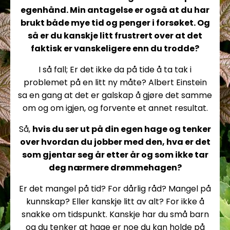
egenhånd. Min antagelse er også at du har
brukt både mye tid og penger i forsøket. Og
så er du kanskje litt frustrert over at det
faktisk er vanskeligere enn du trodde?
I så fall; Er det ikke da på tide å ta tak i
problemet på en litt ny måte? Albert Einstein
sa en gang at det er galskap å gjøre det samme
om og om igjen, og forvente et annet resultat.
Så,
hvis du ser ut på din egen hage og tenker
over hvordan du jobber med den, hva er det
som gjentar seg år etter år og som ikke tar
deg nærmere drømmehagen?
Er det mangel på tid? For dårlig råd? Mangel på
kunnskap? Eller kanskje litt av alt? For ikke å
snakke om tidspunkt. Kanskje har du små barn
og du tenker at hage er noe du kan holde på