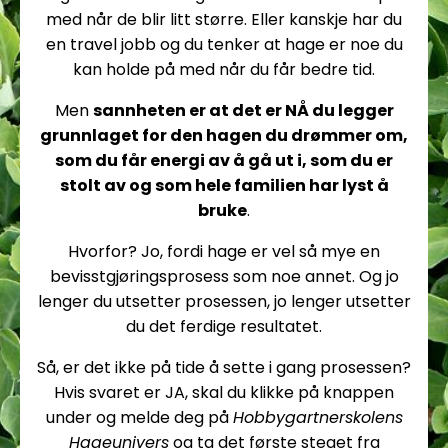
med når de blir litt større. Eller kanskje har du
en travel jobb og du tenker at hage er noe du
kan holde på med når du får bedre tid.
Men
sannheten er at det er NÅ du legger
grunnlaget for den hagen du drømmer om,
som du får energi av å gå ut i, som du er
stolt av og som hele familien har lyst å
bruke
.
Hvorfor? Jo, fordi hage er vel så mye en
bevisstgjøringsprosess som noe annet. Og jo
lenger du utsetter prosessen, jo lenger utsetter
du det ferdige resultatet.
Så, er det ikke på tide å sette i gang prosessen?
Hvis svaret er JA, skal du klikke på knappen
under og melde deg på
Hobbygartnerskolens
Hageunivers
og ta det første steget fra