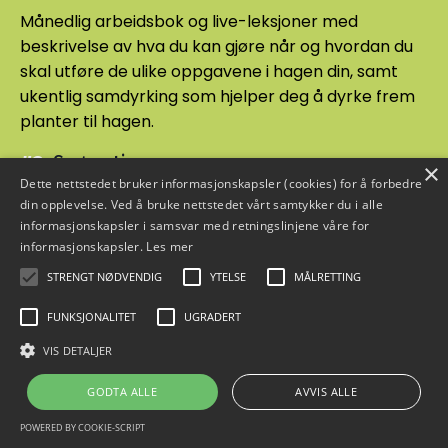
Månedlig arbeidsbok og live-leksjoner med
beskrivelse av hva du kan gjøre når og hvordan du
skal utføre de ulike oppgavene i hagen din, samt
ukentlig samdyrking som hjelper deg å dyrke frem
planter til hagen.
#3:
Spørretimer
×
Dette nettstedet bruker informasjonskapsler (cookies) for å forbedre
Månedlige spørretimer med gartner og arkitekt slik
din opplevelse. Ved å bruke nettstedet vårt samtykker du i alle
at du får faglige svar på dine spørsmål.
informasjonskapsler i samsvar med retningslinjene våre for
informasjonskapsler.
Les mer
STRENGT NØDVENDIG
YTELSE
MÅLRETTING
Ja, dette vil jeg være med på!
FUNKSJONALITET
UGRADERT
VIS DETALJER
GODTA ALLE
AVVIS ALLE
POWERED BY COOKIE-SCRIPT